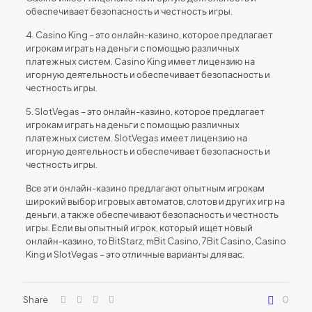
обеспечивает безопасность и честность игры.
4. Casino King – это онлайн-казино, которое предлагает
игрокам играть на деньги с помощью различных
платежных систем. Casino King имеет лицензию на
игорную деятельность и обеспечивает безопасность и
честность игры.
5. SlotVegas – это онлайн-казино, которое предлагает
игрокам играть на деньги с помощью различных
платежных систем. SlotVegas имеет лицензию на
игорную деятельность и обеспечивает безопасность и
честность игры.
Все эти онлайн-казино предлагают опытным игрокам
широкий выбор игровых автоматов, слотов и других игр на
деньги, а также обеспечивают безопасность и честность
игры. Если вы опытный игрок, который ищет новый
онлайн-казино, то BitStarz, mBit Casino, 7Bit Casino, Casino
King и SlotVegas – это отличные варианты для вас.
Share
0