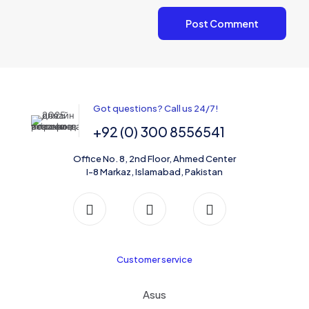
Got questions? Call us 24/7!
+92 (0) 300 8556541
Office No. 8, 2nd Floor, Ahmed Center
I-8 Markaz, Islamabad, Pakistan
Customer service
Asus