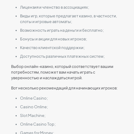
Лицензия и членство в ассоциациях;
Виды игр, которые предлагает казино, в частности,
слоты и игровые автоматы;
Возможность играть на деньги и бесплатно;
Бонусы и акции для новых игроков;
Качество клиентской поддержки;
Доступность различных платежных систем;
Выбор онлайн-казино, который соответствует вашим
потребностям, поможет вам начать играть с
уверенностью и наслаждаться игрой.
Вот несколько рекомендаций для начинающих игроков:
Online Casino;
Casino Online;
Slot Machine;
Online Casino Top;
Games for Money;