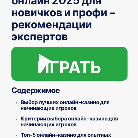
онлайн 2025 для
новичков и профи –
рекомендации
экспертов
▶️
ИГРАТЬ
Содержимое
Выбор лучших онлайн-казино для
начинающих игроков
Критерии выбора онлайн-казино для
начинающих игроков
Топ-5 онлайн-казино для опытных